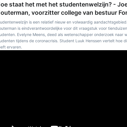
oe staat het met het studentenwelzijn? - Jo
outerman, voorzitter college van bestuur Fo
udentenwelzijn is een relatief nieuw en volwaardig aandachtsgebied
uterman is eindverantwoordelijke voor dit vraagstuk voor tienduize
udenten. Evelyne Meens, deed als wetenschapper onderzoek naar we
udenten tijdens de coronacrisis. Student Luuk Henssen vertelt hoe d
eft ervaren.