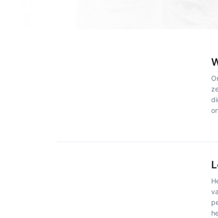
W
On
ze
di
on
L
He
va
pe
h