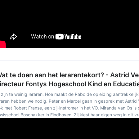
at te doen aan het lerarentekort? - Astrid V
irecteur Fontys Hogeschool Kind en Educati
 zijn te weinig leraren. Hoe maakt de Pabo de opleiding aantrekkelij
raren hebben we nodig. Peter en Marcel gaan in gesprek met Astrid
k met Robert Franse, een zij-instromer in het VO. Miranda van Os is 
sisschool Boschakker in Eindhoven. Zij kiest haar eigen weg in dit v