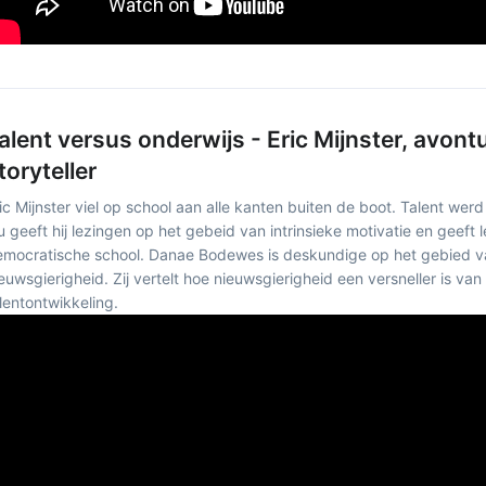
alent versus onderwijs - Eric Mijnster, avontu
toryteller
ic Mijnster viel op school aan alle kanten buiten de boot. Talent werd
 geeft hij lezingen op het gebeid van intrinsieke motivatie en geeft 
mocratische school. Danae Bodewes is deskundige op het gebied v
euwsgierigheid. Zij vertelt hoe nieuwsgierigheid een versneller is van
lentontwikkeling.