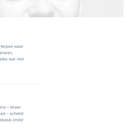
 Herpen waar
eraren,
alles wat met
ns – leraar
aad – schetst
sbasis onder