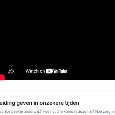
eiding geven in onzekere tijden
artoe geef je onderwijs? Hoe houd je koers in deze tijd? Hoe zorg je