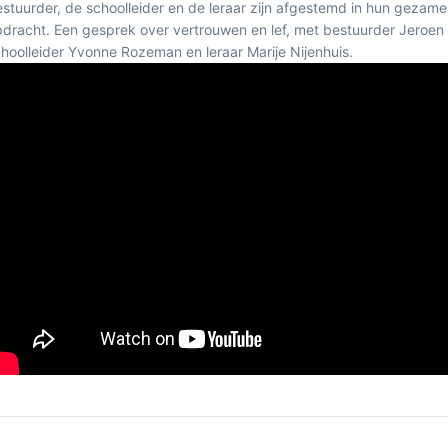
stuurder, de schoolleider en de leraar zijn afgestemd in hun gezamen
dracht. Een gesprek over vertrouwen en lef, met bestuurder Jeroen
hoolleider Yvonne Rozeman en leraar Marije Nijenhuis.