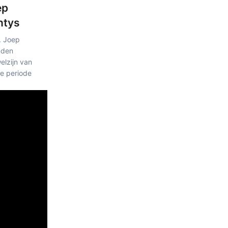
ep
ntys
. Joep
nden
lzijn van
ie periode