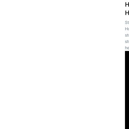
H
H
St
Ho
st
st
he