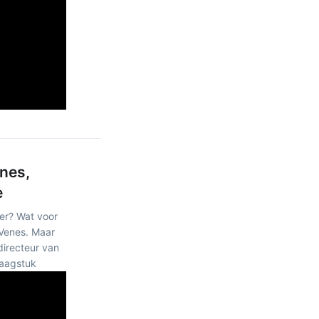
enes,
e
ker? Wat voor
 Venes. Maar
directeur van
raagstuk