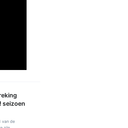
reking
! seizoen
1 van de
e zijn