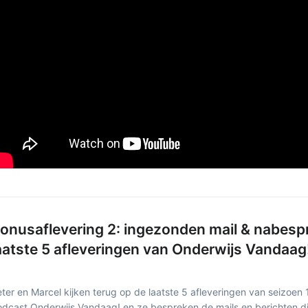
onusaflevering 2: ingezonden mail & nabesp
aatste 5 afleveringen van Onderwijs Vandaag
ter en Marcel kijken terug op de laatste 5 afleveringen van seizoen 
dcast Onderwijs Vandaag! en ze bespreken de mails en berichten di