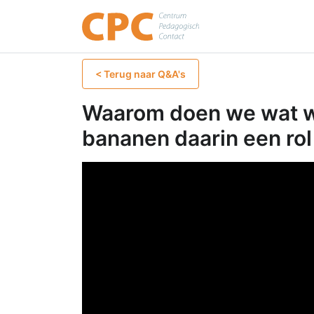
Publicaties
Co
< Terug naar Q&A's
Waarom doen we wat w
bananen daarin een rol