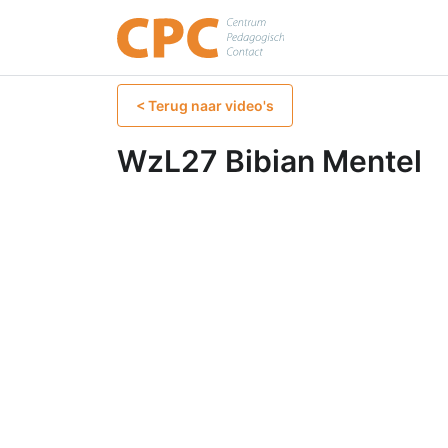
Publicaties
Co
< Terug naar video's
WzL27 Bibian Mentel